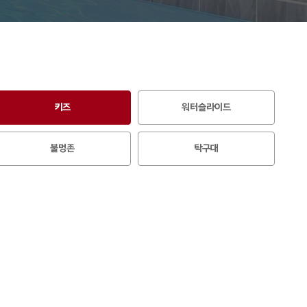
키즈
워터슬라이드
불멍존
탁구대