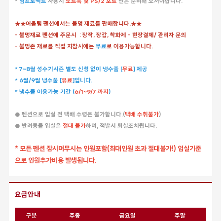
*
빔프로젝트
사용시
노트북 및 PS/2 포트
선은 준비해 오셔야합니다.
★★어울림 펜션에서는 불멍 재료를 판매합니다.★★
- 불멍재료 펜션에 주문시 : 장작, 장갑, 착화제 - 현장결제/ 관리자 문의
- 불멍존 재료를 직접 지참시에는
무료
로 이용가능합니다.
* 7~8월 성수기시즌 별도 신청 없이 냉수풀 [
무료
] 제공
* 6월/9월 냉수풀 [
유료
]입니다.
* 냉수풀 이용가능 기간 (
6/1~9/7 까지
)
● 펜션으로 입실 전 택배 수령은 불가합니다.(
택배 수취불가
)
● 반려동물 입실은
절대 불가
하며, 적발시 퇴실조치됩니다.
* 모든 펜션 잠시머무시는 인원포함(최대인원 초과 절대불가!) 입실기준
으로 인원추가비용 발생됩니다.
요금안내
구분
주중
금요일
주말