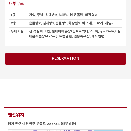
내부구조
· 1층
거실, 주방, 침대방2, 노래방 겸 온돌방, 화장실2
· 2층
온돌방2, 침대방1, 온돌방1, 화장실2, 탁구대, 오락기, 게임기
· 부대시설
전 객실 에어컨, 실내바베큐장(빔프로젝터/스크린-ps2포트), 실
내온수풀장(4x6m), 트램펄린, 전용족구장, 배드민턴
RESERVATION
펜션위치
경기 안산시 단원구 부흥로 287-34 (대부남동)