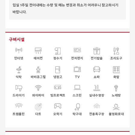
입실 1주일 전이내에는 수량 및 메뉴 변경과 취소가 어려우니 참고하시기
바랍니다.
구비시설
인터넷
에어컨
정수기
전자렌지
전기밥솥
조리도구
식탁
바비큐그릴
냉장고
TV
쇼파
쿡탑
드라이기
와이파이
빔프로젝트
스크린
실내수영장
노래방
트램폴린
다트
오락기
탁구대
전용족구장
불멍화로대