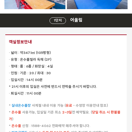
어울림
1단지
객실정보안내
· 넓이 : 약347.1㎡ (105평형)
· 유형 : 온수풀빌라 독채 (2F)
· 형태 : 룸 : 6룸 / 화장실 : 4실
· 인원 : 기준 : 20 / 최대 : 30
· 입실시간 : 14시 00분
* 21시 이후의 입실은 사전에 반드시 연락을 주시기 바랍니다.
· 퇴실시간 : 11시 00분
*
실내온수풀장
사계절 내내 이용 가능 (
유료
- 수영장 이용안내 참조)
*
온수풀
사용가능, 입실일 기준 최소
2~3일
전 예약필요. (
당일 취소 시 환불불
가
)
*
온수풀
신청 : 1588-4062 전화예약 해주셔야 합니다.