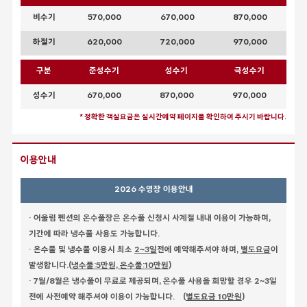
비수기
570,000
670,000
870,000
하절기
620,000
720,000
970,000
구분
준성수기
성수기
극성수기
성수기
670,000
870,000
970,000
* 정확한 객실요금은 실시간예약 페이지를 확인하여 주시기 바랍니다.
이용안내
2026 수영장 이용안내
· 어울림 펜션의 온수풀장은 온수풀 신청시 사계절 내내 이용이 가능하며,
기간에 따라 냉수풀 사용도 가능합니다.
· 온수풀 및 냉수풀 이용시 최소
2~3일
전에 예약해주셔야 하며,
별도요금
이
발생합니다.(
냉수풀:5만원, 온수풀:10만원
)
· 7월/8월은 냉수풀이 무료로 제공되며, 온수풀 사용을 희망할 경우 2~3일
전에 사전예약 해주셔야 이용이 가능합니다. (
별도요금 10만원
)