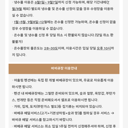
· 냉수풀 이용은
6월1일~ 9월7일
까지 신청 가능하며, 해당 기간내에(
7
월/8월
제외) 별도의 냉수풀 및 온수풀 신청이 없을 경우 수영장을 이용하
실 수 없습니다.
·
1월~5월, 9월8일~12
월에는 온수풀 신청만 가능하며, 온수풀 신청이 없을
경우 수영장을 이용하실 수 없습니다.
· 온수풀 및 냉수풀 신청 후 당일 취소 시 환불되지 않습니다.(당일 취소 환
불불가)
· 온수풀장의 물온도는
28~30도
이며, 이용시간은 입실 당일
오후 10시
까
지 입니다.
바비큐장 이용안내
· 어울림 펜션에는 독립 된 개별 바베큐장이 있으며, 무료로 자유롭게 이용
하시면 됩니다.
· 펜션 내 바베큐장에는 그릴만 준비되어 있으며, 숯과 철망, 목장갑, 부탄가
스, 번개탄 등은 직접 준비해오셔서 셀프로 이용하시면 됩니다.
· 가위, 집게, 토치(부탄가스 별도)등 집기류는 비치되어 있습니다.
· 바베큐 배달서비스(고기+기본상차림+숯과 망)를 원하실 경우 서비스 →
바비큐 배달 서비스를 참고하시기 바랍니다.
· 바베큐 배달 서비스는 최소 입실 1주일 전까지 신청해주셔야 하며, 신청 후