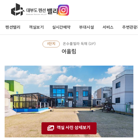
펜션밸리
객실보기
실시간예약
부대시설
서비스
주변관광
1단지
온수풀빌라 독채 (2F)
어울림
객실 사진 상세보기