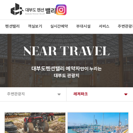
펜션밸리
객실보기
실시간예약
부대시설
서비스
주변관광
NEAR TRAVEL
대부도펜션밸리 예약자
만이 누리는
대부도 관광지
주변관광지
레저파크